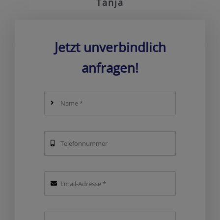
Tanja
haben vor Kälte gezittert.
déco, alles ist hier zu
Fabian Bleibler
finden.
Angelika Dressler
Jetzt unverbindlich
Verena Seidenberg
Wigand Walenzik
anfragen!