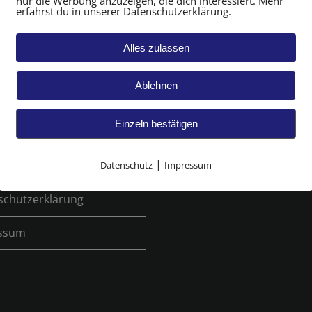
nur die Werbung anzuzeigen, die dich interessiert. Mehr
erfährst du in unserer Datenschutzerklärung.
eite
Di und Do von 14:00 – 19:0
Sa von 10-16 Uhr
altsauflösung
Alles zulassen
Mo und Mi nach Vereinbar
Sonntag Geschlossen
d Verkauf von
Ablehnen
itäten
Einzeln bestätigen
mpelungen
|
kt
Datenschutz
Impressum
schutzerklärung
ssum