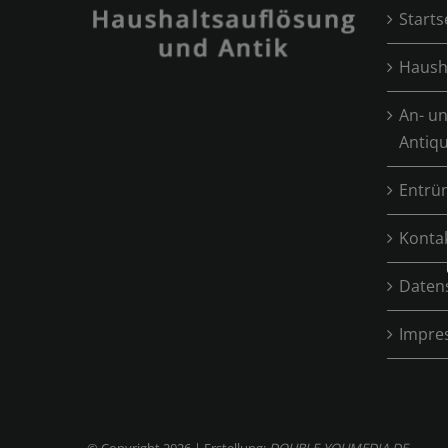
Starts
Haush
An- un
Antiqu
Entrü
Konta
Daten
Impre