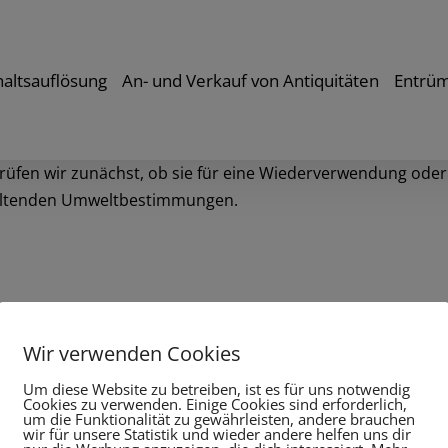
altsauflösung
An- und Verkauf von Antiquitäten
Entrü
rüfen wir zunächst, ob sie für eine Wiederverwendung ode
geltenden Umweltbestimmungen.
Wir verwenden Cookies
Um diese Website zu betreiben, ist es für uns notwendig
Cookies zu verwenden. Einige Cookies sind erforderlich,
TION
ÖFFNUNGSZEITEN
um die Funktionalität zu gewährleisten, andere brauchen
wir für unsere Statistik und wieder andere helfen uns dir